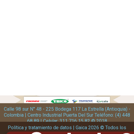
Calle 98 sur N° 48 - 225 Bodega 117 La Estrella (Antioquia) -
Colombia | Centro Industrial Puerta Del Sur Teléfono: (4) 448
68 89 | Celular: 311 716 15 82 © 2018
Política y tratamiento de datos | Gaica 2026 © Todos los
derechos reservados | Diseño y desarrollo kubbox.com