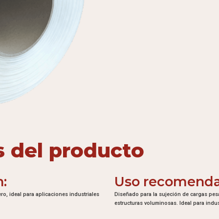
s del producto
n:
Uso recomend
ro, ideal para aplicaciones industriales
Diseñado para la sujeción de cargas pes
estructuras voluminosas. Ideal para indu