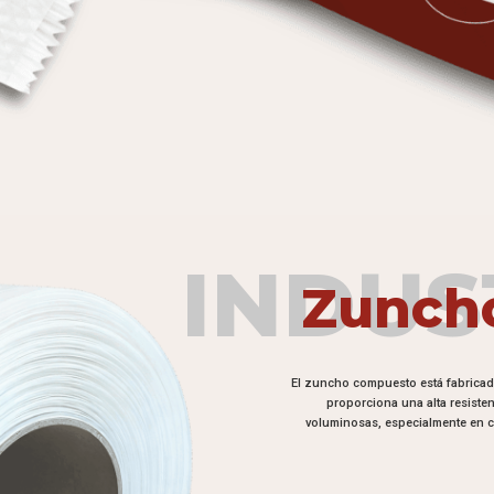
INDUS
Zunch
El zuncho compuesto está fabricado 
proporciona una alta resiste
voluminosas, especialmente en co