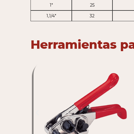
1″
25
1,1/4″
32
Herramientas p