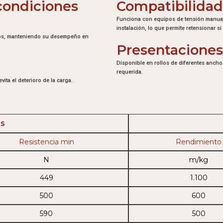
condiciones
Compatibilidad
Funciona con equipos de tensión manual,
instalación, lo que permite retensionar si 
icos, manteniendo su desempeño en
Presentaciones
Disponible en rollos de diferentes anchos
requerida.
vita el deterioro de la carga.
es
Resistencia min
Rendimiento
N
m/kg
449
1.100
500
600
590
500