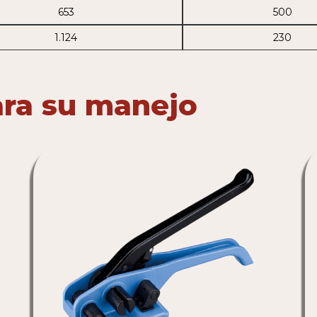
653
500
1.124
230
ara su manejo