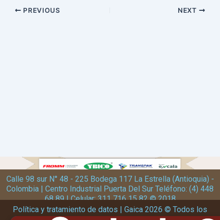
PREVIOUS
NEXT
Calle 98 sur N° 48 - 225 Bodega 117 La Estrella (Antioquia) -
Colombia | Centro Industrial Puerta Del Sur Teléfono: (4) 448
68 89 | Celular: 311 716 15 82 © 2018
Política y tratamiento de datos | Gaica 2026 © Todos los
derechos reservados | Diseño y desarrollo kubbox.com