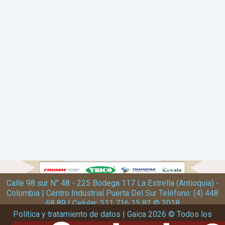
Calle 98 sur N° 48 - 225 Bodega 117 La Estrella (Antioquia) -
Colombia | Centro Industrial Puerta Del Sur Teléfono: (4) 448
68 89 | Celular: 311 716 15 82 © 2018
Política y tratamiento de datos | Gaica 2026 © Todos los
derechos reservados | Diseño y desarrollo kubbox.com